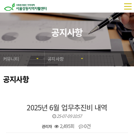
메
뉴
열
공지사항
기
커뮤니티
공지사항
공지사항
2025년 6월 업무추진비 내역
25-07-09 10:57
2,495회
0건
관리자